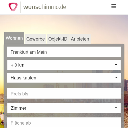
Toggle
navigation
Wohnen
Gewerbe
Objekt-ID
Anbieten
+ 0 km
Haus kaufen
Zimmer