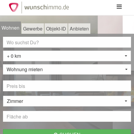
Toggle
navigation
Wohnen
Gewerbe
Objekt-ID
Anbieten
+ 0 km
Wohnung mieten
Zimmer