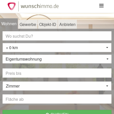
Toggle
navigation
Wohnen
Gewerbe
Objekt-ID
Anbieten
+ 0 km
Eigentumswohnung
Zimmer