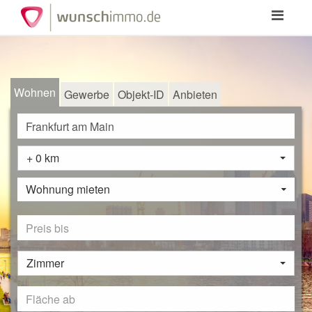
Toggle
navigation
Wohnen
Gewerbe
Objekt-ID
Anbieten
+ 0 km
Wohnung mieten
Zimmer