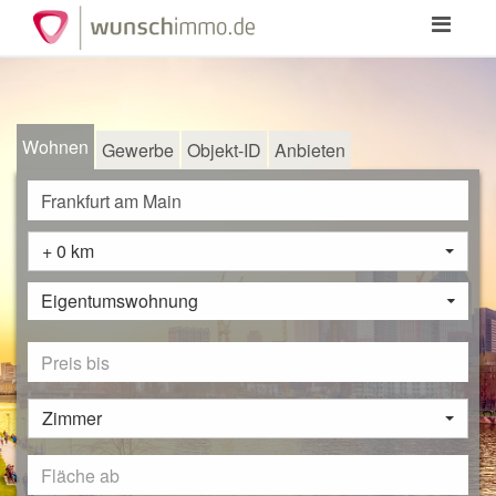
Toggle
navigation
Wohnen
Gewerbe
Objekt-ID
Anbieten
+ 0 km
Eigentumswohnung
Zimmer