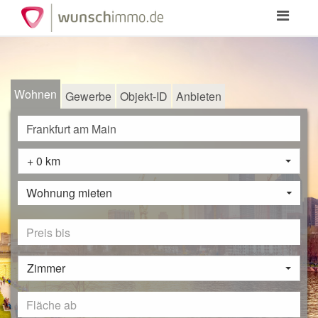
Toggle
navigation
Wohnen
Gewerbe
Objekt-ID
Anbieten
+ 0 km
Wohnung mieten
Zimmer