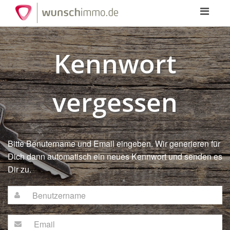
Toggle
navigation
Kennwort
vergessen
Bitte Benutername und Email eingeben. Wir generieren für
Dich dann automatisch ein neues Kennwort und senden es
Dir zu.