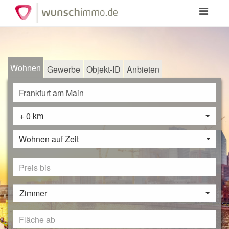
Toggle
navigation
Wohnen
Gewerbe
Objekt-ID
Anbieten
+ 0 km
Wohnen auf Zeit
Zimmer