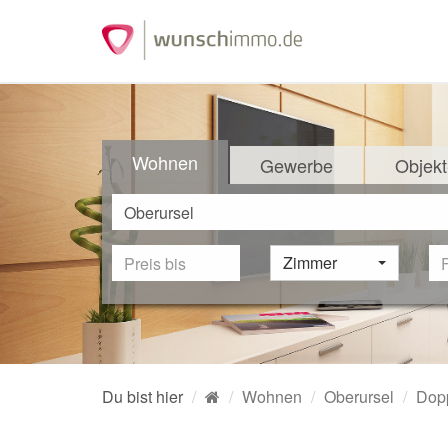
Wohnen
Gewerbe
Objekt
Zimmer
Du bist hier
Wohnen
Oberursel
Dopp