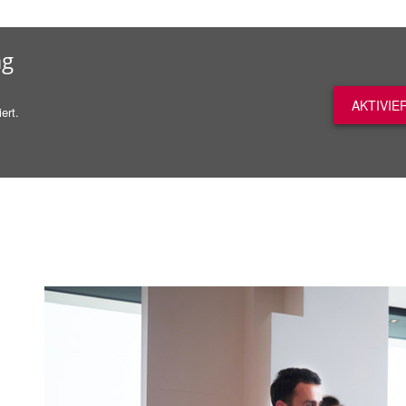
ag
AKTIVIE
ert.