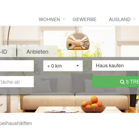
WOHNEN
GEWERBE
AUSLAND
-ID
Anbieten
Haus kaufen
+ 0 km
5 TR
elhaushälften