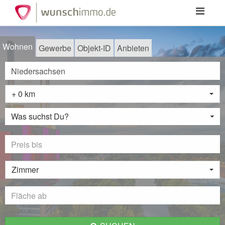
Toggle
navigation
Wohnen
Gewerbe
Objekt-ID
Anbieten
+ 0 km
Was suchst Du?
Zimmer