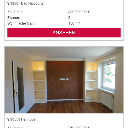
38667 Bad Harzburg
339.000,00 €
Kaufpreis:
5
Zimmer:
150 m²
Wohnfläche (ca.):
ANSEHEN
30559 Hannover
260.000,00 €
Kaufpreis: