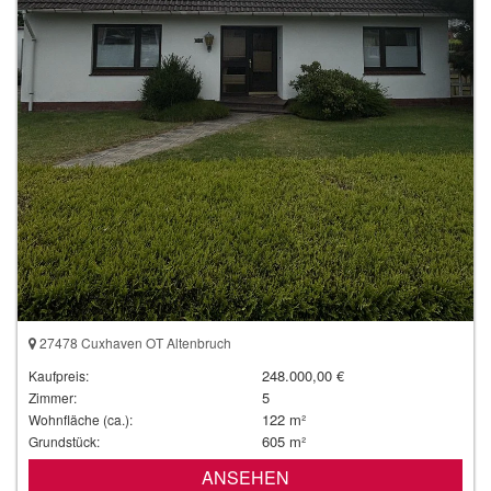
27478 Cuxhaven OT Altenbruch
248.000,00 €
Kaufpreis:
5
Zimmer:
122 m²
Wohnfläche (ca.):
605 m²
Grundstück:
ANSEHEN