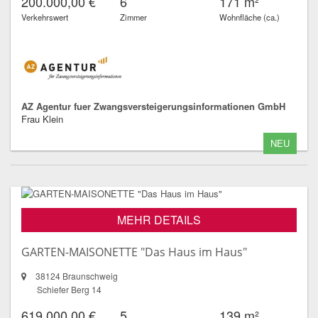
200.000,00 €
6
171 m²
Verkehrswert
Zimmer
Wohnfläche (ca.)
AZ Agentur fuer Zwangsversteigerungsinformationen GmbH
Frau Klein
NEU
MEHR DETAILS
GARTEN-MAISONETTE "Das Haus im Haus"
38124 Braunschweig
Schiefer Berg 14
619.000,00 €
5
139 m²