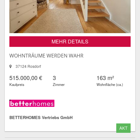
MEHR DETAILS
WOHNTRÄUME WERDEN WAHR
37124 Rosdorf
515.000,00 €
3
163 m²
Kaufpreis
Zimmer
Wohnfläche (ca.)
BETTERHOMES Vertriebs GmbH
AKT