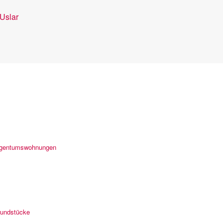
Uslar
igentumswohnungen
undstücke