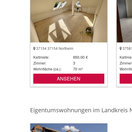
37154 37154 Northeim
37581
650,00 €
Kaltmiete:
Kaltmie
3
Zimmer:
Zimmer
70 m²
Wohnfläche (ca.):
Wohnflä
ANSEHEN
Eigentumswohnungen im Landkreis 