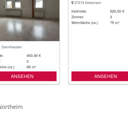
37574 Kreiensen
520,00 €
Kaltmiete:
3
Zimmer:
75 m²
Wohnfläche (ca.):
 Dannhausen
400,00 €
te:
2
:
69 m²
che (ca.):
ANSEHEN
ANSEHEN
Northeim