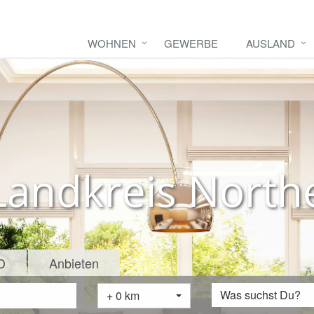
WOHNEN
GEWERBE
AUSLAND
andkreis North
D
Anbieten
Was suchst Du?
+ 0 km