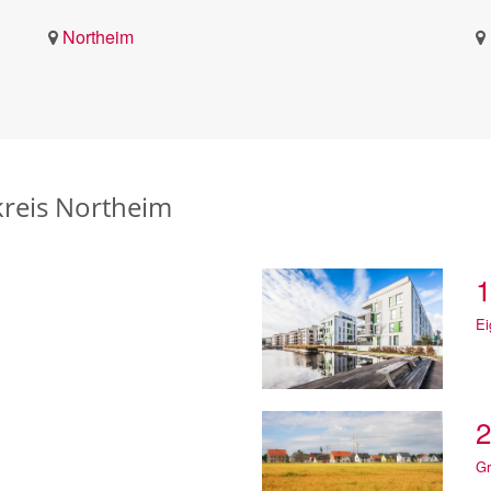
Northeim
kreis Northeim
1
E
2
Gr