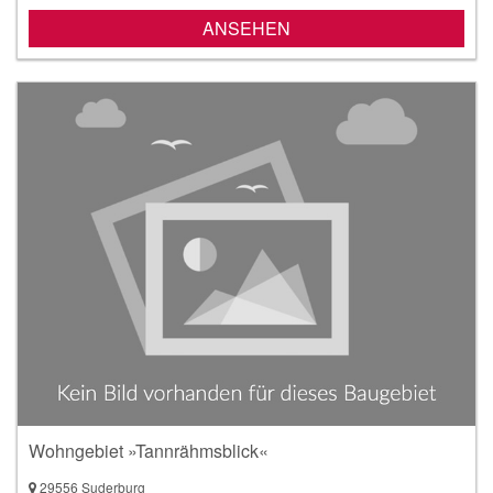
ANSEHEN
Wohngebiet »Tannrähmsblick«
29556 Suderburg