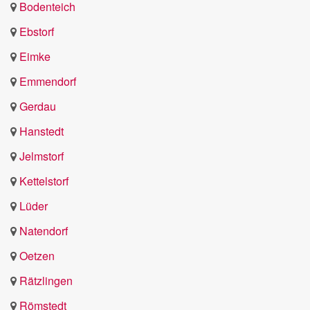
Bodenteich
Ebstorf
Eimke
Emmendorf
Gerdau
Hanstedt
Jelmstorf
Kettelstorf
Lüder
Natendorf
Oetzen
Rätzlingen
Römstedt