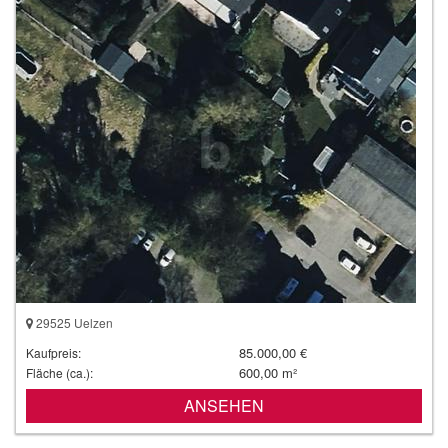
29525 Uelzen
85.000,00 €
Kaufpreis:
600,00 m²
Fläche (ca.):
ANSEHEN