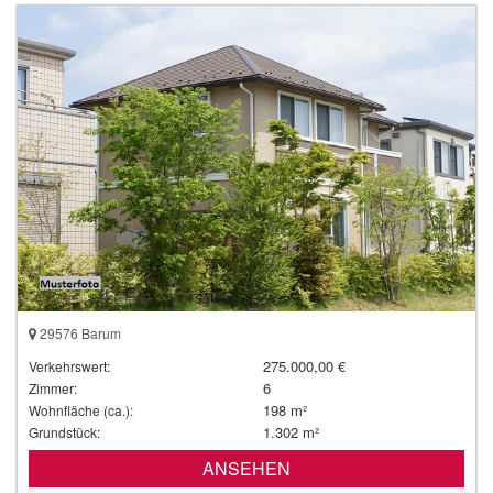
29576 Barum
275.000,00 €
Verkehrswert:
6
Zimmer:
198 m²
Wohnfläche (ca.):
1.302 m²
Grundstück:
ANSEHEN