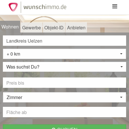
Toggle
navigation
Wohnen
Gewerbe
Objekt-ID
Anbieten
+ 0 km
Was suchst Du?
Zimmer