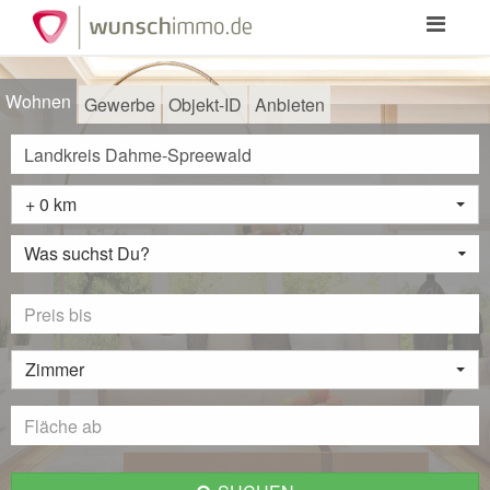
Toggle
navigation
Wohnen
Gewerbe
Objekt-ID
Anbieten
+ 0 km
Was suchst Du?
Zimmer