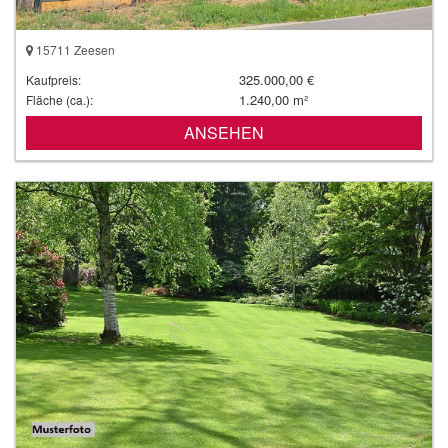
15711 Zeesen
325.000,00 €
Kaufpreis:
1.240,00 m²
Fläche (ca.):
ANSEHEN