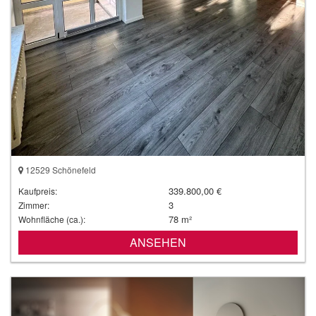
12529 Schönefeld
339.800,00 €
Kaufpreis:
3
Zimmer:
78 m²
Wohnfläche (ca.):
ANSEHEN