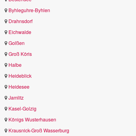
Byhleguhre-Byhlen
Drahnsdorf
Eichwalde
Golßen
Groß Köris
Halbe
Heideblick
Heidesee
Jamlitz
Kasel-Golzig
Königs Wusterhausen
Krausnick-Groß Wasserburg