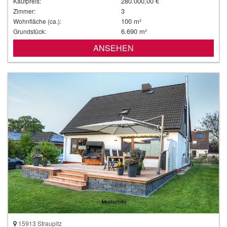
280.000,00 €
Kaufpreis:
3
Zimmer:
100 m²
Wohnfläche (ca.):
6.690 m²
Grundstück:
ANSEHEN
15913 Straupitz