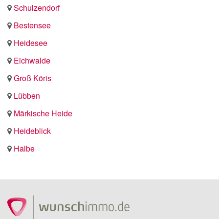
Schulzendorf
Bestensee
Heidesee
Eichwalde
Groß Köris
Lübben
Märkische Heide
Heideblick
Halbe