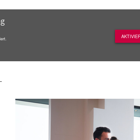
ag
AKTIVIE
ert.
-