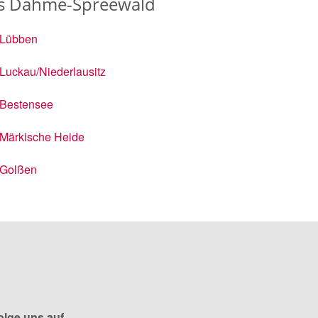
is Dahme-Spreewald
Lübben
Luckau/Niederlausitz
Bestensee
Märkische Heide
Golßen
olge uns auf