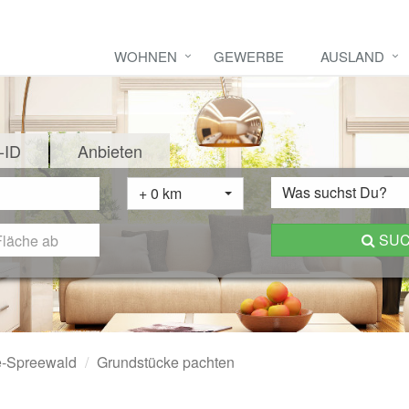
WOHNEN
GEWERBE
AUSLAND
-ID
Anbieten
Was suchst Du?
+ 0 km
SU
e-Spreewald
Grundstücke pachten