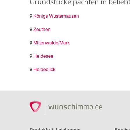
Grundstücke pachten in belie
Königs Wusterhausen
Zeuthen
Mittenwalde/Mark
Heidesee
Heideblick
Produkte & Leistungen
Servic