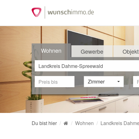
Wohnen
Gewerbe
Objekt
Zimmer
Du bist hier
Wohnen
Landkreis Dahm