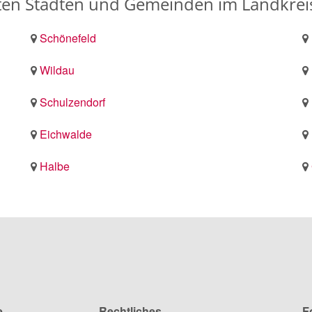
bten Städten und Gemeinden im Landkre
Schönefeld
Wildau
Schulzendorf
Eichwalde
Halbe
e
Rechtliches
F