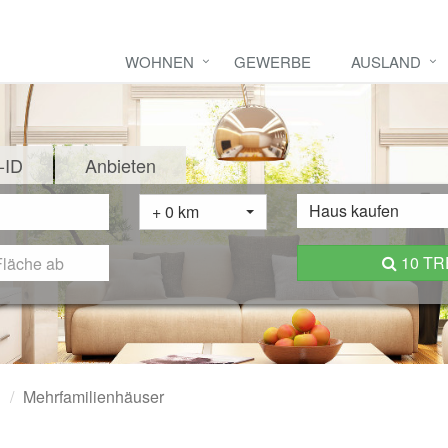
WOHNEN
GEWERBE
AUSLAND
-ID
Anbieten
Haus kaufen
+ 0 km
10 T
n
Mehrfamilienhäuser