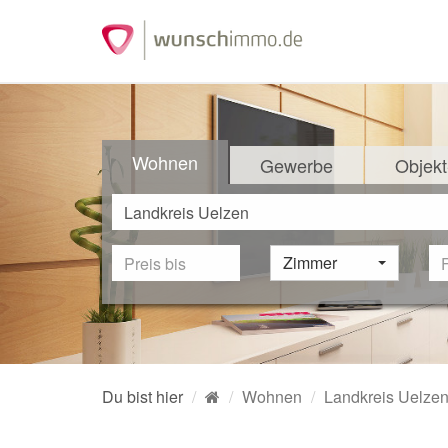
Wohnen
Gewerbe
Objekt
Zimmer
Du bist hier
Wohnen
Landkreis Uelze