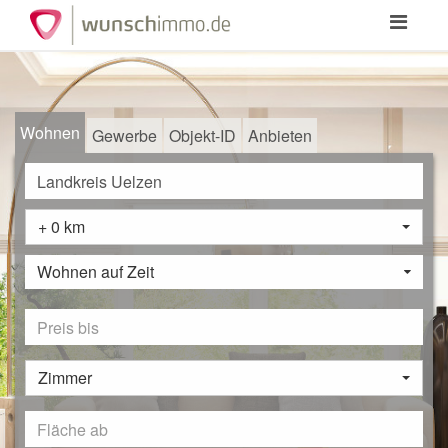
Toggle
navigation
Wohnen
Gewerbe
Objekt-ID
Anbieten
+ 0 km
Wohnen auf Zeit
Zimmer