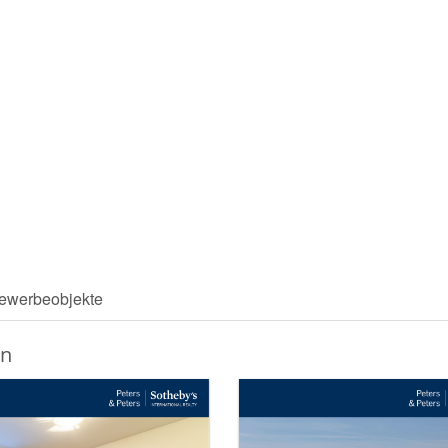
ewerbeobjekte
en