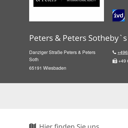
Peters & Peters Sotheby`s 
Danziger Straße Peters & Peters
+496
Soth
+49 
65191
Wiesbaden
Hier finden Sie uns