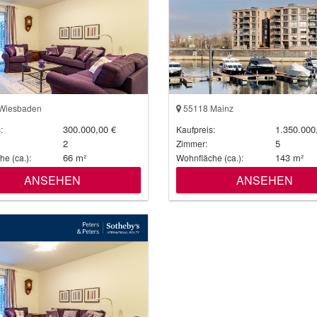
Wiesbaden
55118 Mainz
300.000,00 €
1.350.000
:
Kaufpreis:
2
5
Zimmer:
66 m²
143 m²
e (ca.):
Wohnfläche (ca.):
ANSEHEN
ANSEHEN