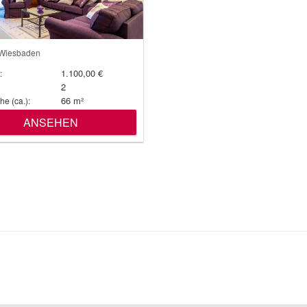
Wiesbaden
1.100,00 €
:
2
66 m²
e (ca.):
ANSEHEN