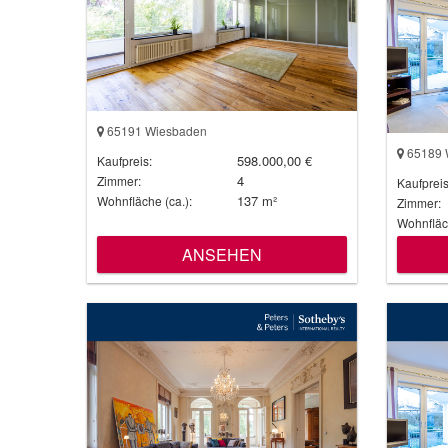
65191 Wiesbaden
65189 
598.000,00 €
Kaufpreis:
4
Zimmer:
Kaufpreis
137 m²
Wohnfläche (ca.):
Zimmer:
Wohnfläch
ANSEHEN