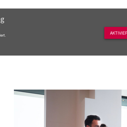
ag
AKTIVIE
ert.