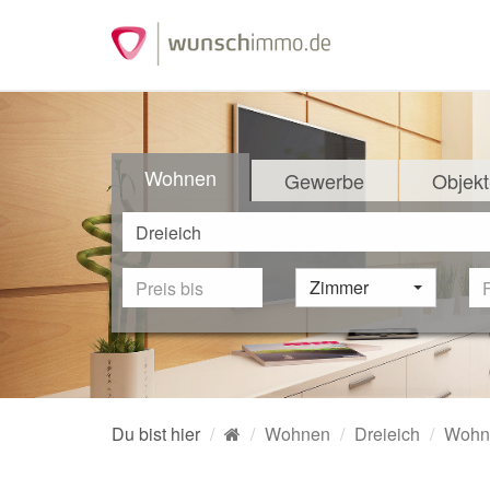
Wohnen
Gewerbe
Objekt
Zimmer
Du bist hier
Wohnen
Dreieich
Wohne