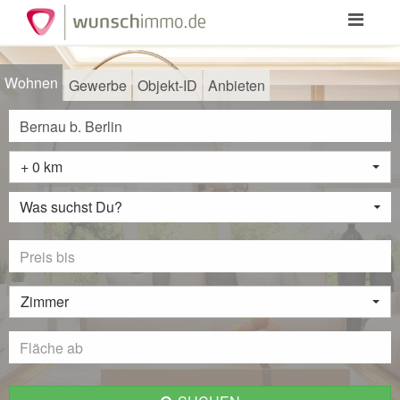
Toggle
navigation
Wohnen
Gewerbe
Objekt-ID
Anbieten
+ 0 km
Was suchst Du?
Zimmer