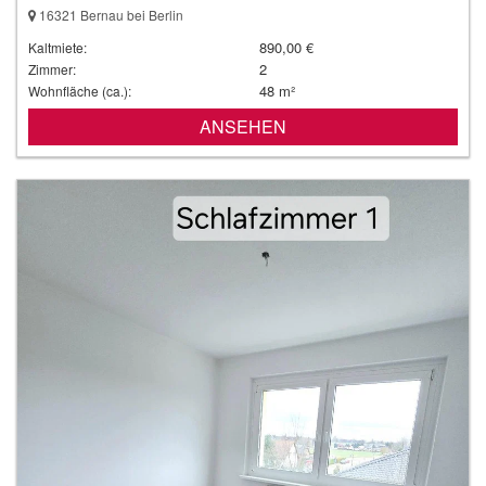
16321 Bernau bei Berlin
890,00 €
Kaltmiete:
2
Zimmer:
48 m²
Wohnfläche (ca.):
ANSEHEN