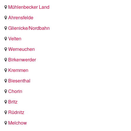
Mühlenbecker Land
Ahrensfelde
Glienicke/Nordbahn
Velten
Werneuchen
Birkenwerder
Kremmen
Biesenthal
Chorin
Britz
Rüdnitz
Melchow