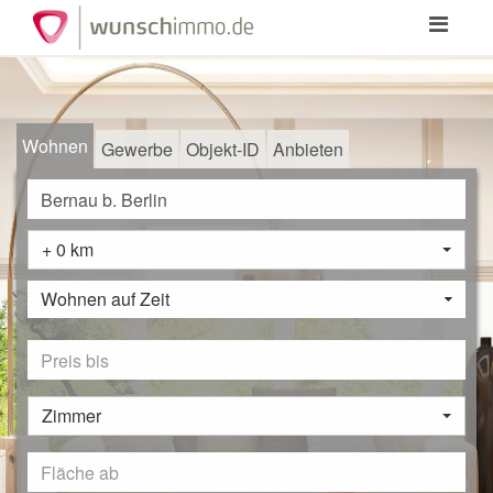
Toggle
navigation
Wohnen
Gewerbe
Objekt-ID
Anbieten
+ 0 km
Wohnen auf Zeit
Zimmer