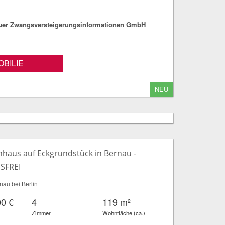
fuer Zwangsversteigerungsinformationen GmbH
BILIE
NEU
nhaus auf Eckgrundstück in Bernau -
SFREI
au bei Berlin
00 €
4
119 m²
Zimmer
Wohnfläche (ca.)