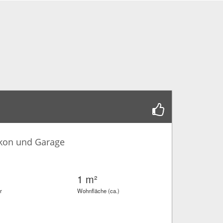
lkon und Garage
1 m²
r
Wohnfläche (ca.)