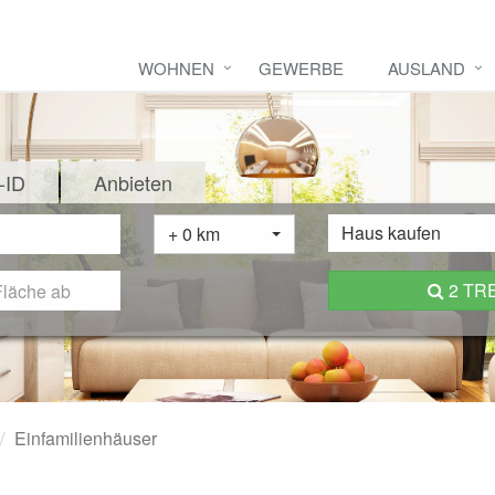
WOHNEN
GEWERBE
AUSLAND
-ID
Anbieten
Haus kaufen
+ 0 km
2 TR
Einfamilienhäuser