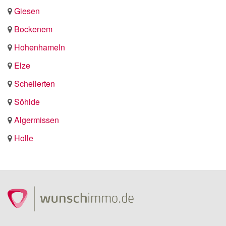
Giesen
Bockenem
Hohenhameln
Elze
Schellerten
Söhlde
Algermissen
Holle