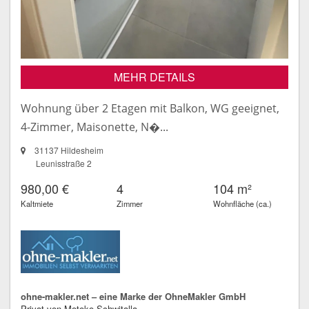
MEHR DETAILS
Wohnung über 2 Etagen mit Balkon, WG geeignet,
4-Zimmer, Maisonette, N�...
31137 Hildesheim
Leunisstraße 2
980,00 €
4
104 m²
Kaltmiete
Zimmer
Wohnfläche (ca.)
ohne-makler.net – eine Marke der OhneMakler GmbH
Privat von Motoko Schwitalla