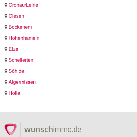
Gronau/Leine
Giesen
Bockenem
Hohenhameln
Elze
Schellerten
Söhlde
Algermissen
Holle