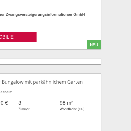
fuer Zwangsversteigerungsinformationen GmbH
BILIE
NEU
r Bungalow mit parkähnlichem Garten
desheim
00 €
3
98 m²
Zimmer
Wohnfläche (ca.)