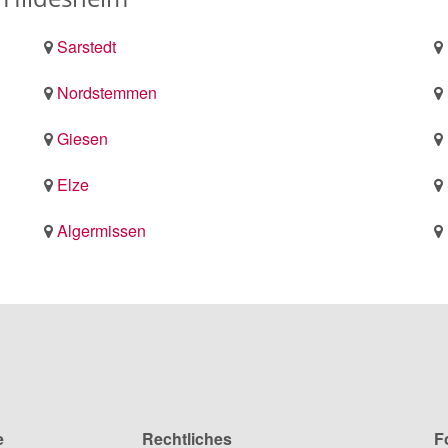
Sarstedt
Nordstemmen
Giesen
Elze
Algermissen
e
Rechtliches
F