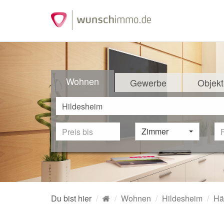
Wohnen
Gewerbe
Objekt
Zimmer
Du bist hier
Wohnen
Hildesheim
Hä