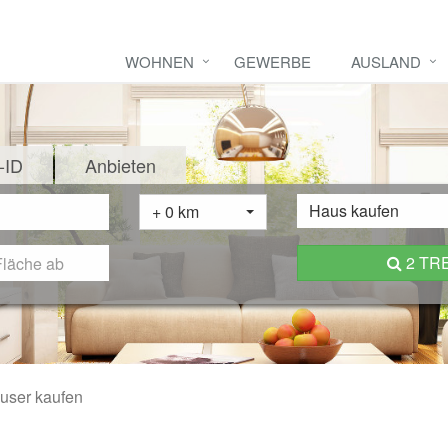
WOHNEN
GEWERBE
AUSLAND
-ID
Anbieten
Haus kaufen
+ 0 km
2 TR
user kaufen