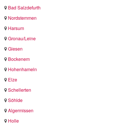
Bad Salzdefurth
Nordstemmen
Harsum
Gronau/Leine
Giesen
Bockenem
Hohenhameln
Elze
Schellerten
Söhlde
Algermissen
Holle