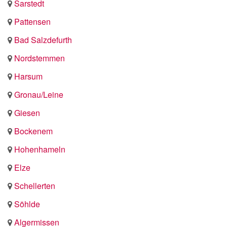
Sarstedt
Pattensen
Bad Salzdefurth
Nordstemmen
Harsum
Gronau/Leine
Giesen
Bockenem
Hohenhameln
Elze
Schellerten
Söhlde
Algermissen