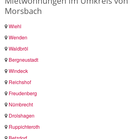
Mietwohnungen im Umkreis von
Morsbach
Wiehl
Wenden
Waldbröl
Bergneustadt
Windeck
Reichshof
Freudenberg
Nümbrecht
Drolshagen
Ruppichteroth
Betzdorf