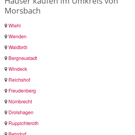
Häuser kaufen im Umkreis von
Morsbach
Wiehl
Wenden
Waldbröl
Bergneustadt
Windeck
Reichshof
Freudenberg
Nümbrecht
Drolshagen
Ruppichteroth
Betzdorf