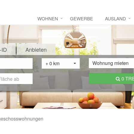
WOHNEN
GEWERBE
AUSLAND
-ID
Anbieten
Wohnung mieten
+ 0 km
0 TR
geschosswohnungen