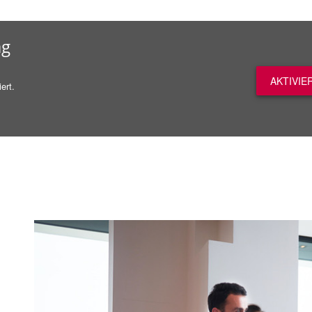
ag
AKTIVIE
ert.