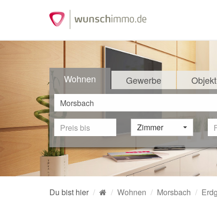
Wohnen
Gewerbe
Objekt
Zimmer
Du bist hier
Wohnen
Morsbach
Erd