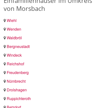
Einfamilienhäuser im Umkreis
von Morsbach
Wiehl
Wenden
Waldbröl
Bergneustadt
Windeck
Reichshof
Freudenberg
Nümbrecht
Drolshagen
Ruppichteroth
Betzdorf