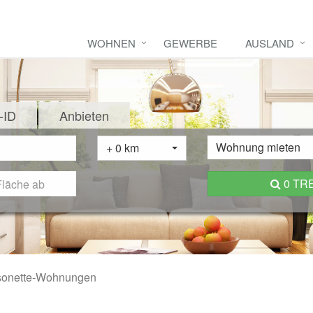
WOHNEN
GEWERBE
AUSLAND
-ID
Anbieten
Wohnung mieten
+ 0 km
0 TR
sonette-Wohnungen