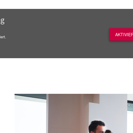
ag
AKTIVIE
ert.