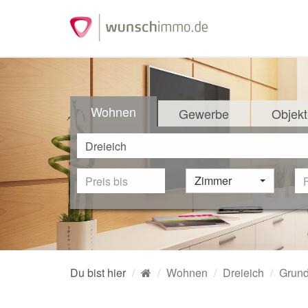
Wohnen
Gewerbe
Objekt
Zimmer
Du bist hier
Wohnen
Dreieich
Grund