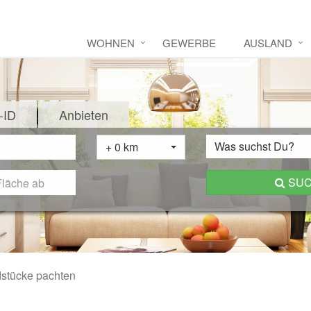
WOHNEN
GEWERBE
AUSLAND
-ID
Anbieten
Was suchst Du?
+ 0 km
SU
stücke pachten