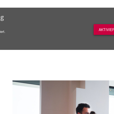
ag
AKTIVIE
ert.