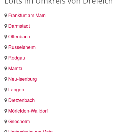
Lofts im Umkreis von Dreieich
Frankfurt am Main
Darmstadt
Offenbach
Rüsselsheim
Rodgau
Maintal
Neu-Isenburg
Langen
Dietzenbach
Mörfelden-Walldorf
Griesheim
Hattersheim am Main