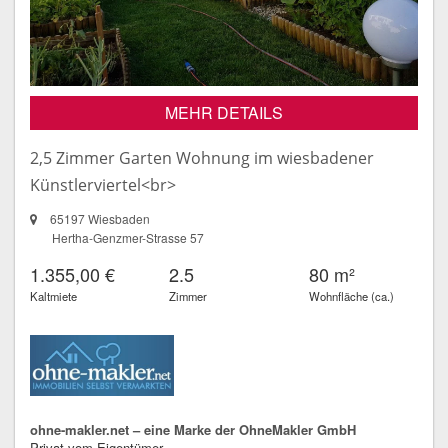
MEHR DETAILS
2,5 Zimmer Garten Wohnung im wiesbadener
Künstlerviertel<br>
65197 Wiesbaden
Hertha-Genzmer-Strasse 57
1.355,00 €
2.5
80 m²
Kaltmiete
Zimmer
Wohnfläche (ca.)
ohne-makler.net – eine Marke der OhneMakler GmbH
Privat vom Eigentümer