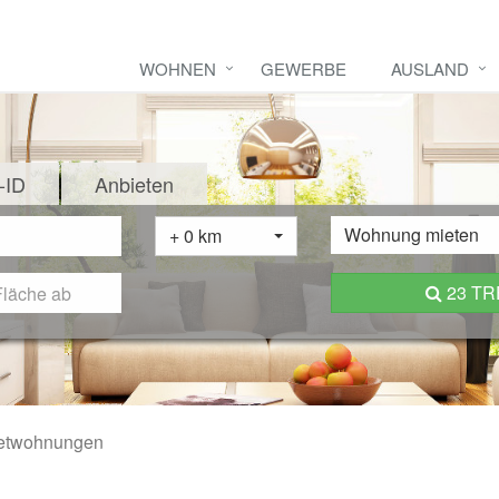
WOHNEN
GEWERBE
AUSLAND
-ID
Anbieten
Wohnung mieten
+ 0 km
23 T
etwohnungen