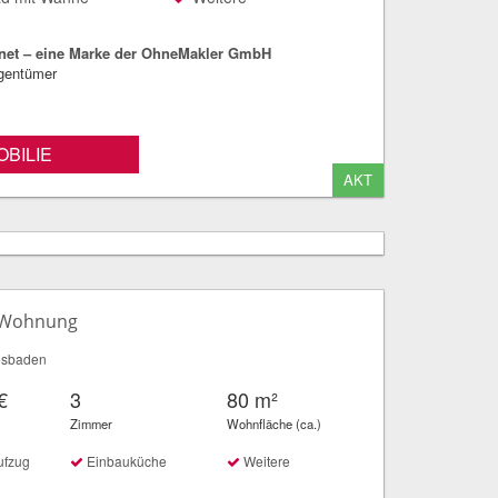
net – eine Marke der OhneMakler GmbH
igentümer
BILIE
AKT
 Wohnung
esbaden
€
3
80 m²
Zimmer
Wohnfläche (ca.)
ufzug
Einbauküche
Weitere