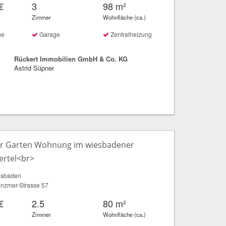
€
3
98 m²
Zimmer
Wohnfläche (ca.)
he
Garage
Zentralheizung
Rückert Immobilien GmbH & Co. KG
Astrid Süpner
r Garten Wohnung im wiesbadener
ertel<br>
esbaden
nzmer-Strasse 57
€
2.5
80 m²
Zimmer
Wohnfläche (ca.)