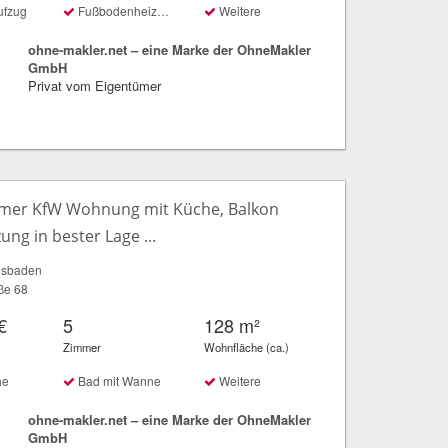
ufzug
Fußbodenheizung
Weitere
ohne-makler.net – eine Marke der OhneMakler
GmbH
Privat vom Eigentümer
mer KfW Wohnung mit Küche, Balkon
ng in bester Lage ...
esbaden
aße 68
€
5
128 m²
Zimmer
Wohnfläche (ca.)
he
Bad mit Wanne
Weitere
ohne-makler.net – eine Marke der OhneMakler
GmbH