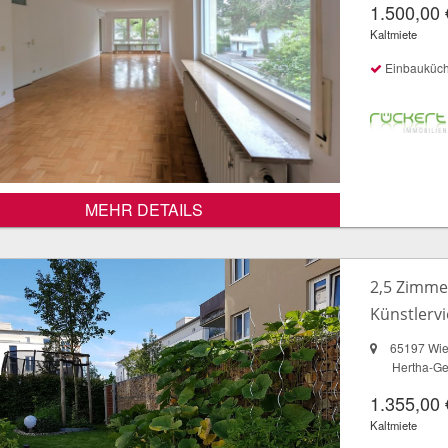
1.500,00 
Kaltmiete
Einbauküc
MEHR DETAILS
2,5 Zimme
Künstlervi
65197 Wi
Hertha-Ge
1.355,00 
Kaltmiete