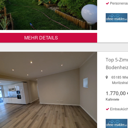
Personena
MEHR DETAILS
Top 5-Zim
Bodenheizu
65185 Wi
Moritzstr
1.770,00 
Kaltmiete
Einbauküc