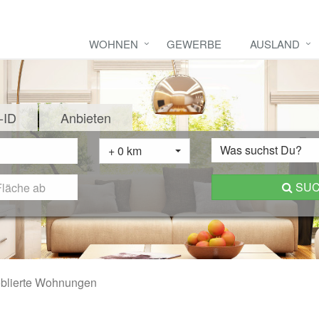
WOHNEN
GEWERBE
AUSLAND
-ID
Anbieten
Was suchst Du?
+ 0 km
SU
blierte Wohnungen