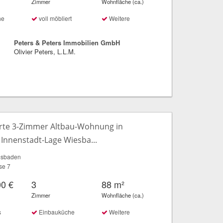
Zimmer
Wohnfläche (ca.)
he
voll möbliert
Weitere
Peters & Peters Immobilien GmbH
Olivier Peters, L.L.M.
rte 3-Zimmer Altbau-Wohnung in
 Innenstadt-Lage Wiesba...
esbaden
se 7
00 €
3
88 m²
Zimmer
Wohnfläche (ca.)
s
Einbauküche
Weitere