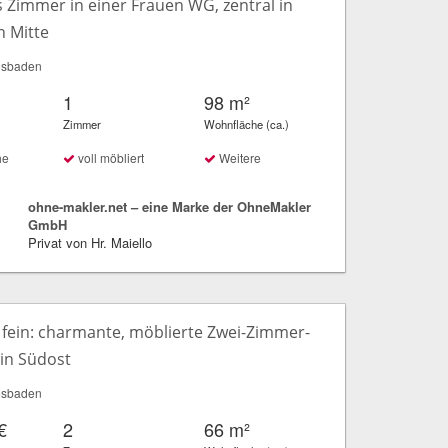
 Zimmer in einer Frauen WG, zentral in
 Mitte
esbaden
1
98 m²
Zimmer
Wohnfläche (ca.)
he
voll möbliert
Weitere
ohne-makler.net – eine Marke der OhneMakler
GmbH
Privat von Hr. Maiello
 fein: charmante, möblierte Zwei-Zimmer-
in Südost
esbaden
€
2
66 m²