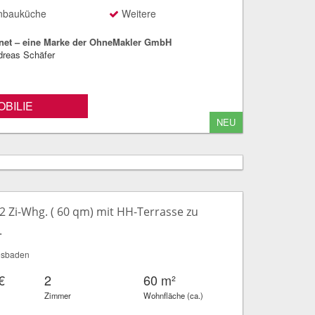
nbauküche
Weitere
net – eine Marke der OhneMakler GmbH
dreas Schäfer
BILIE
NEU
2 Zi-Whg. ( 60 qm) mit HH-Terrasse zu
.
esbaden
€
2
60 m²
Zimmer
Wohnfläche (ca.)