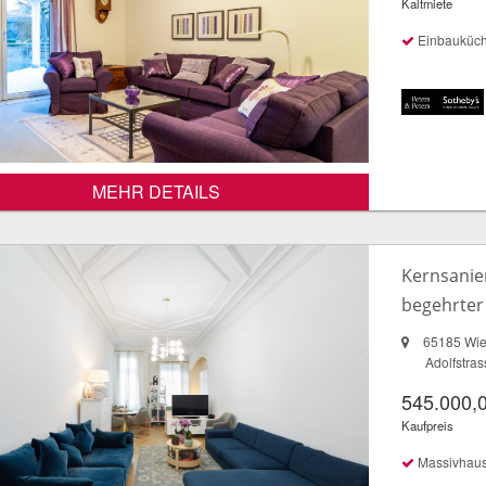
Kaltmiete
Einbauküc
MEHR DETAILS
Kernsanie
begehrter
65185 Wi
Adolfstras
545.000,
Kaufpreis
Massivhau