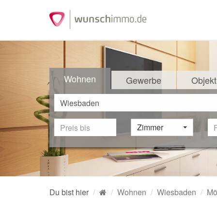
Wohnen
Gewerbe
Objekt
Zimmer
Du bist hier
Wohnen
Wiesbaden
Mö