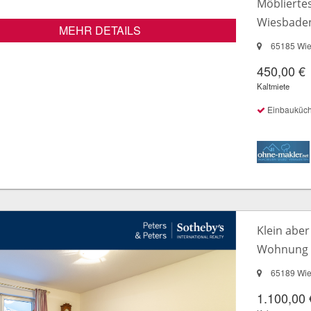
Möbliertes
Wiesbaden
MEHR DETAILS
65185 Wi
450,00 €
Kaltmiete
Einbauküc
Klein aber
Wohnung 
65189 Wi
1.100,00 