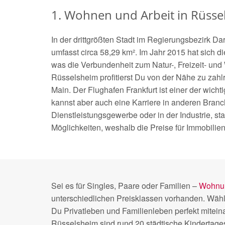
1. Wohnen und Arbeit in Rüsse
In der drittgrößten Stadt im Regierungsbezirk 
umfasst circa 58,29 km². Im Jahr 2015 hat sich d
was die Verbundenheit zum Natur-, Freizeit- und
Rüsselsheim profitierst Du von der Nähe zu zahl
Main. Der Flughafen Frankfurt ist einer der wich
kannst aber auch eine Karriere in anderen Branc
Dienstleistungsgewerbe oder in der Industrie, star
Möglichkeiten, weshalb die Preise für Immobilien
Sei es für Singles, Paare oder Familien –
Wohnun
unterschiedlichen Preisklassen vorhanden. Wäh
Du Privatleben und Familienleben perfekt mitein
Rüsselsheim sind rund 20 städtische Kindertages