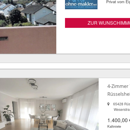
Privat vom E
ZUR WUNSCHIMMO
4-Zimmer 
Rüsselshe
65428 Rüs
Weserstra
1.400,00 
Kaltmiete