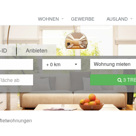
WOHNEN
GEWERBE
AUSLAND
-ID
Anbieten
Wohnung mieten
+ 0 km
3 TR
ietwohnungen