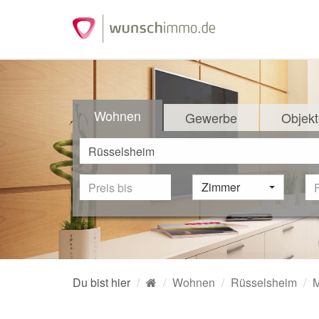
Wohnen
Gewerbe
Objekt
Zimmer
Du bist hier
Wohnen
Rüsselsheim
M