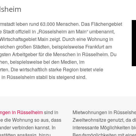
lsheim
Darmstadt leben rund 63.000 Menschen. Das Flächengebiet
ie Stadt offiziell in „Rüsselsheim am Main“ umbenannt,
 Wirtschaftsgebiet Main zeigt. Durch eine Wohnung in
reichen großen Städten, beispielsweise Frankfurt am
tigsten Arbeitgeber für die Menschen in Rüsselheim. Du
hen, beispielsweise bei den Medien, im
ten. Die wirtschaftlich starke Region bietet viele
 in Rüsselsheim stabil bis steigend sind.
gen in Rüsselheim
sind in
Mietwohnungen in Rüsselshei
le die Wohnung so aus, dass
Zweitwohnsitze genutzt, da d
ander verbinden kannst. In
interessante Möglichkeiten b
stätten ansässig, hinzu
Berufsmöglichkeiten mit ein