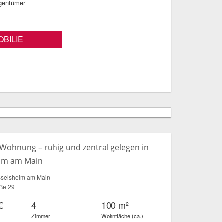
igentümer
BILIE
Wohnung – ruhig und zentral gelegen in
im am Main
selsheim am Main
ße 29
€
4
100 m²
Zimmer
Wohnfläche (ca.)