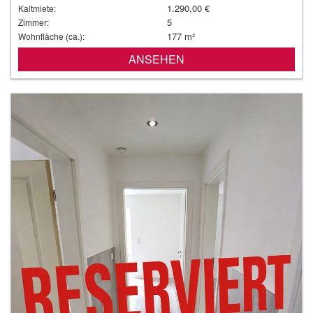
1.290,00 €
Kaltmiete:
5
Zimmer:
177 m²
Wohnfläche (ca.):
ANSEHEN