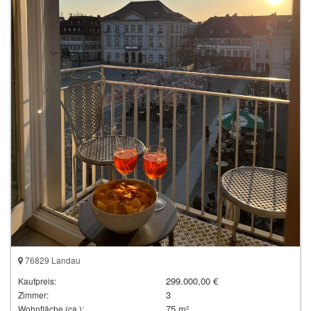
76829 Landau
299.000,00 €
Kaufpreis:
3
Zimmer:
75 m²
Wohnfläche (ca.):