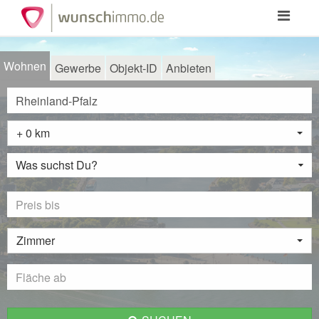
Toggle
navigation
Wohnen
Gewerbe
Objekt-ID
Anbieten
+ 0 km
Was suchst Du?
Zimmer