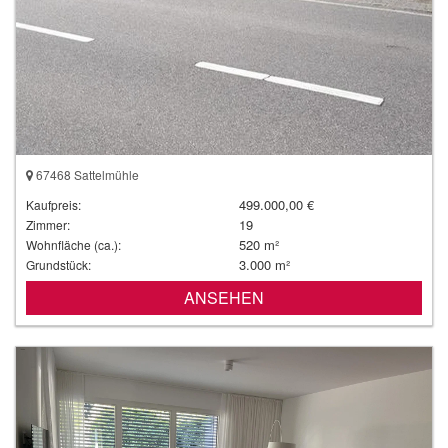
67468 Sattelmühle
499.000,00 €
Kaufpreis:
19
Zimmer:
520 m²
Wohnfläche (ca.):
3.000 m²
Grundstück:
ANSEHEN