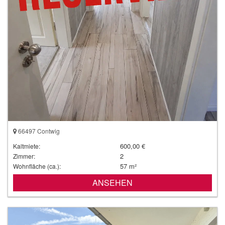
66497 Contwig
600,00 €
Kaltmiete:
2
Zimmer:
57 m²
Wohnfläche (ca.):
ANSEHEN