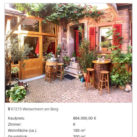
67273 Weisenheim am Berg
864.000,00 €
Kaufpreis:
6
Zimmer:
193 m²
Wohnfläche (ca.):
300 m²
Grundstück: