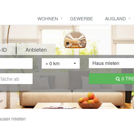
WOHNEN
GEWERBE
AUSLAND
-ID
Anbieten
Haus mieten
+ 0 km
0 TR
user mieten