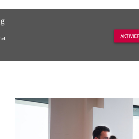
ag
AKTIVIE
ert.