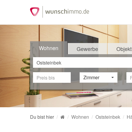
Wohnen
Gewerbe
Objekt
Zimmer
Du bist hier
Wohnen
Oststeinbek
Hä