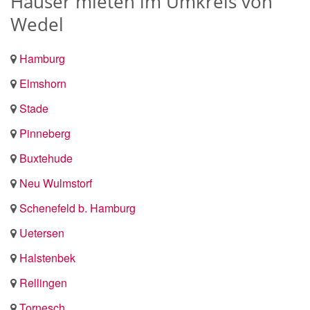
Häuser mieten im Umkreis von
Wedel
Hamburg
Elmshorn
Stade
Pinneberg
Buxtehude
Neu Wulmstorf
Schenefeld b. Hamburg
Uetersen
Halstenbek
Rellingen
Tornesch