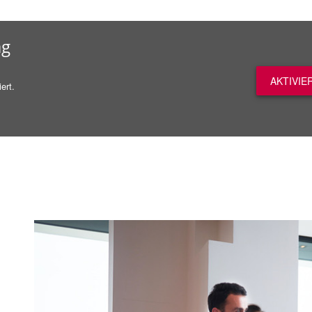
ag
AKTIVIE
ert.