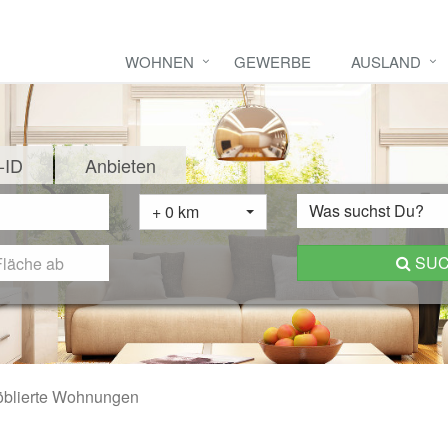
WOHNEN
GEWERBE
AUSLAND
-ID
Anbieten
Was suchst Du?
+ 0 km
SU
blierte Wohnungen