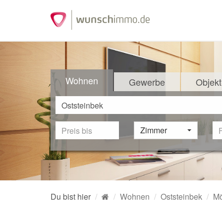
Wohnen
Gewerbe
Objekt
Zimmer
Du bist hier
Wohnen
Oststeinbek
Mö