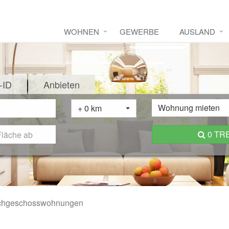
WOHNEN
GEWERBE
AUSLAND
-ID
Anbieten
Wohnung mieten
+ 0 km
0 TR
chgeschosswohnungen