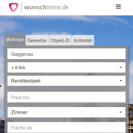
Toggle
navigation
Wohnen
Gewerbe
Objekt-ID
Anbieten
+ 0 km
Renditeobjekt
Zimmer