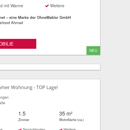
d mit Wanne
Weitere
net – eine Marke der OhneMakler GmbH
ashood Ahmad
BILIE
NEU
immer Wohnung - TOP Lage!
angen
aße
1.5
35 m²
Zimmer
Wohnfläche (ca.)
he
Teppichboden
Weitere