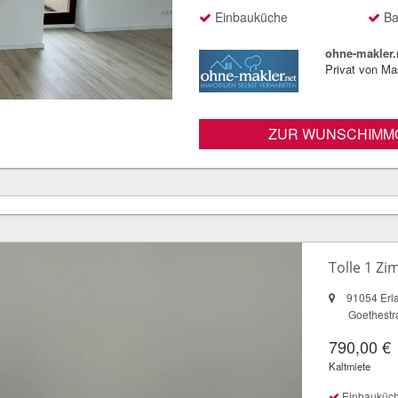
Einbauküche
Ba
ohne-makler.
Privat von M
ZUR WUNSCHIMMO
Tolle 1 Z
91054 Erl
Goethestr
790,00 €
Kaltmiete
Einbauküc