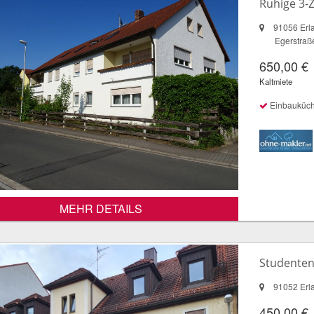
Ruhige 3
91056 Erl
Egerstraß
650,00 €
Kaltmiete
Einbauküc
MEHR DETAILS
Studenten
91052 Erl
450,00 €