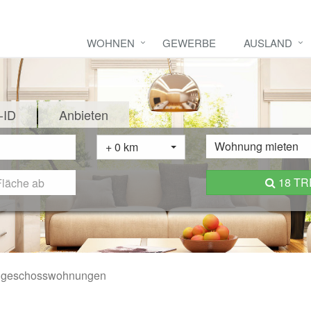
WOHNEN
GEWERBE
AUSLAND
-ID
Anbieten
Wohnung mieten
+ 0 km
18 T
geschosswohnungen