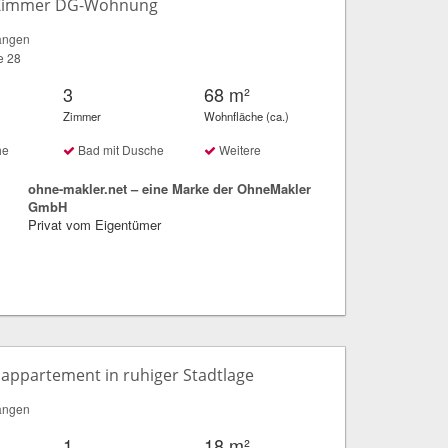
-Zimmer DG-Wohnung
angen
e 28
3
68 m²
Zimmer
Wohnfläche (ca.)
he
Bad mit Dusche
Weitere
ohne-makler.net – eine Marke der OhneMakler
GmbH
Privat vom Eigentümer
appartement in ruhiger Stadtlage
angen
1
18 m²