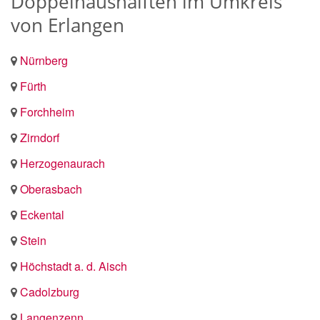
Doppelhaushälften im Umkreis
von Erlangen
Nürnberg
Fürth
Forchheim
Zirndorf
Herzogenaurach
Oberasbach
Eckental
Stein
Höchstadt a. d. Aisch
Cadolzburg
Langenzenn