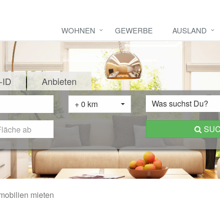
WOHNEN
GEWERBE
AUSLAND
-ID
Anbieten
Was suchst Du?
+ 0 km
SU
mobilien mieten