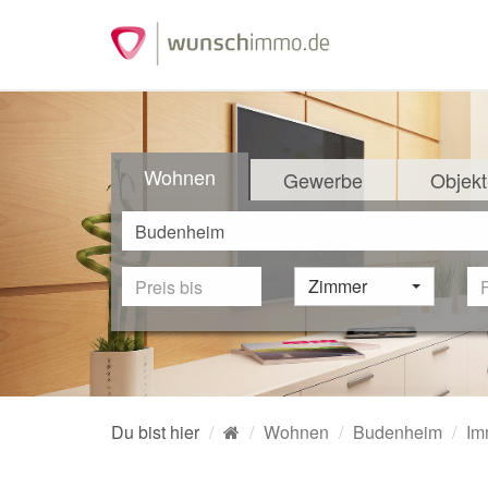
Wohnen
Gewerbe
Objekt
Zimmer
Du bist hier
Wohnen
Budenheim
Im