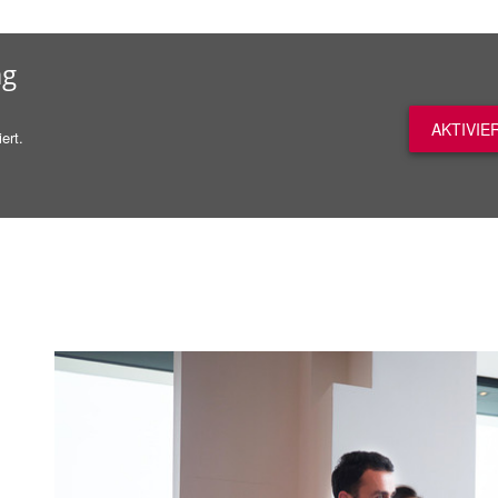
ag
AKTIVIE
ert.