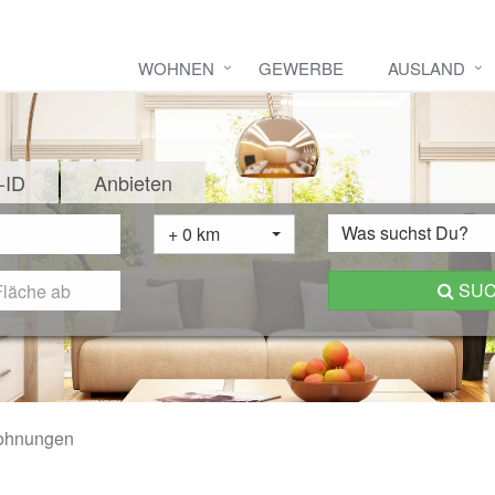
WOHNEN
GEWERBE
AUSLAND
-ID
Anbieten
Was suchst Du?
+ 0 km
SU
hnungen