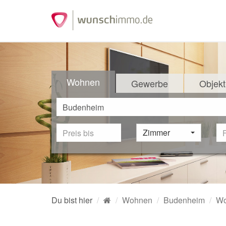
Wohnen
Gewerbe
Objekt
Zimmer
Du bist hier
Wohnen
Budenheim
Wo